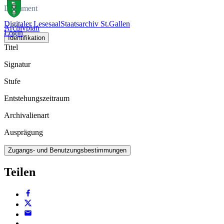
Dokument
Digitaler Lesesaal
Staatsarchiv St.Gallen
Archivplan
Login
Identifikation
Titel
Signatur
Stufe
Entstehungszeitraum
Archivalienart
Ausprägung
Zugangs- und Benutzungsbestimmungen
Teilen