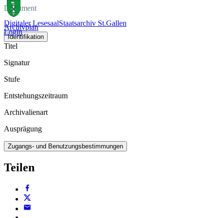
Dokument
Digitaler Lesesaal
Staatsarchiv St.Gallen
Archivplan
Login
Identifikation
Titel
Signatur
Stufe
Entstehungszeitraum
Archivalienart
Ausprägung
Zugangs- und Benutzungsbestimmungen
Teilen