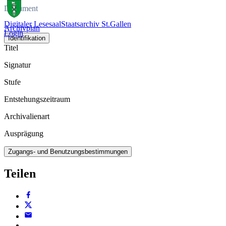
Dokument
Digitaler Lesesaal
Staatsarchiv St.Gallen
Archivplan
Login
Identifikation
Titel
Signatur
Stufe
Entstehungszeitraum
Archivalienart
Ausprägung
Zugangs- und Benutzungsbestimmungen
Teilen