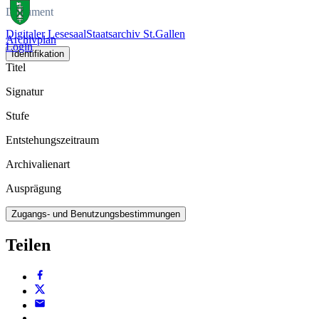
Dokument
Digitaler Lesesaal
Staatsarchiv St.Gallen
Archivplan
Login
Identifikation
Titel
Signatur
Stufe
Entstehungszeitraum
Archivalienart
Ausprägung
Zugangs- und Benutzungsbestimmungen
Teilen