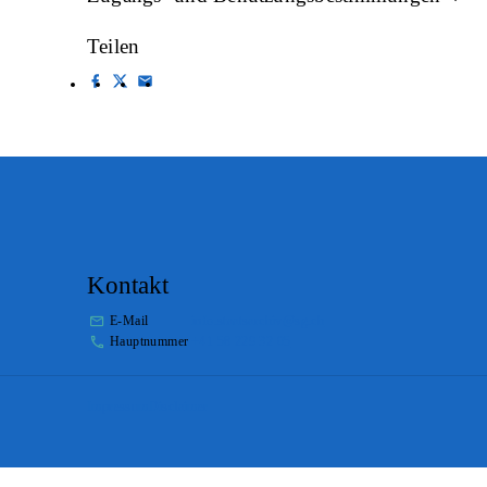
Teilen
Kontakt
E-Mail
info.staatsarchiv@sg.ch
Hauptnummer
+41 58 229 32 05
Impressum
Disclaimer