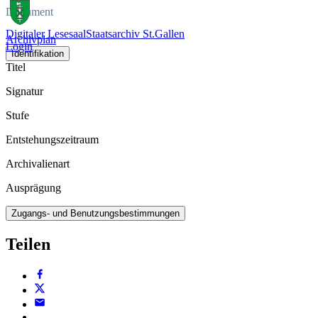
Dokument
Digitaler Lesesaal
Staatsarchiv St.Gallen
Archivplan
Login
Identifikation
Titel
Signatur
Stufe
Entstehungszeitraum
Archivalienart
Ausprägung
Zugangs- und Benutzungsbestimmungen
Teilen