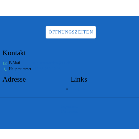
ÖFFNUNGSZEITEN
Kontakt
E-Mail
info.staatsarchiv@sg.ch
Hauptnummer
+41 58 229 32 05
Adresse
Links
Lageplan
Impressum
Disclaimer