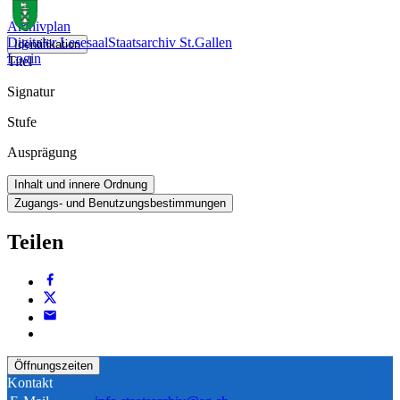
Archivplan
Digitaler Lesesaal
Staatsarchiv St.Gallen
Identifikation
Login
Titel
Signatur
Stufe
Ausprägung
Inhalt und innere Ordnung
Zugangs- und Benutzungsbestimmungen
Teilen
Öffnungszeiten
Kontakt