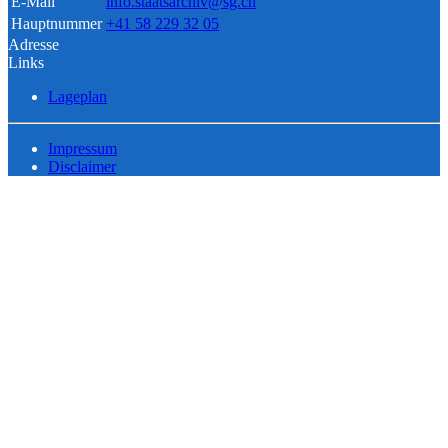
E-Mail
info.staatsarchiv@sg.ch
Hauptnummer
+41 58 229 32 05
Adresse
Links
Lageplan
Impressum
Disclaimer