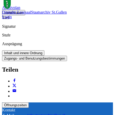
Archivplan
Digitaler Lesesaal
Staatsarchiv St.Gallen
Identifikation
Login
Titel
Signatur
Stufe
Ausprägung
Inhalt und innere Ordnung
Zugangs- und Benutzungsbestimmungen
Teilen
Öffnungszeiten
Kontakt