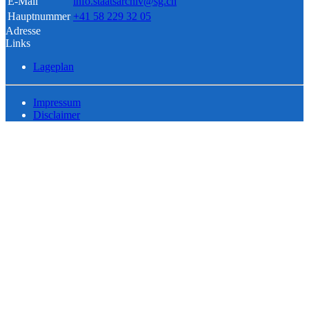
E-Mail
info.staatsarchiv@sg.ch
Hauptnummer
+41 58 229 32 05
Adresse
Links
Lageplan
Impressum
Disclaimer