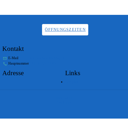
ÖFFNUNGSZEITEN
Kontakt
E-Mail
info.staatsarchiv@sg.ch
Hauptnummer
+41 58 229 32 05
Adresse
Links
Lageplan
Impressum
Disclaimer