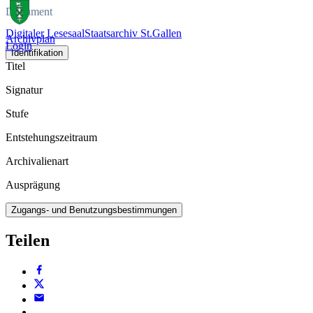
Dokument
Digitaler Lesesaal
Staatsarchiv St.Gallen
Archivplan
Login
Identifikation
Titel
Signatur
Stufe
Entstehungszeitraum
Archivalienart
Ausprägung
Zugangs- und Benutzungsbestimmungen
Teilen