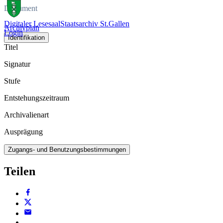
Dokument
Digitaler Lesesaal
Staatsarchiv St.Gallen
Archivplan
Login
Identifikation
Titel
Signatur
Stufe
Entstehungszeitraum
Archivalienart
Ausprägung
Zugangs- und Benutzungsbestimmungen
Teilen