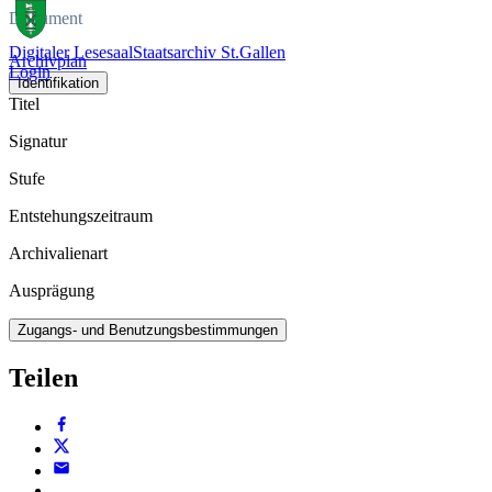
Dokument
Digitaler Lesesaal
Staatsarchiv St.Gallen
Archivplan
Login
Identifikation
Titel
Signatur
Stufe
Entstehungszeitraum
Archivalienart
Ausprägung
Zugangs- und Benutzungsbestimmungen
Teilen