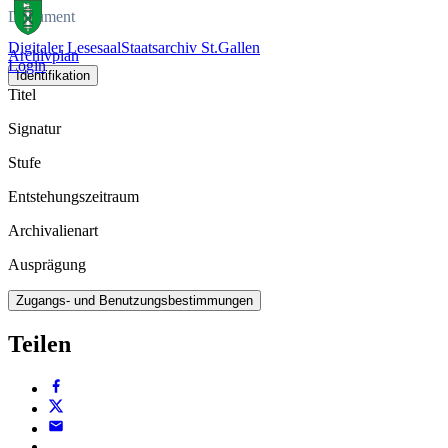
Dokument
Digitaler Lesesaal
Staatsarchiv St.Gallen
Archivplan
Login
Identifikation
Titel
Signatur
Stufe
Entstehungszeitraum
Archivalienart
Ausprägung
Zugangs- und Benutzungsbestimmungen
Teilen