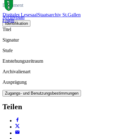
Dokument
Digitaler Lesesaal
Staatsarchiv St.Gallen
Archivplan
Login
Identifikation
Titel
Signatur
Stufe
Entstehungszeitraum
Archivalienart
Ausprägung
Zugangs- und Benutzungsbestimmungen
Teilen