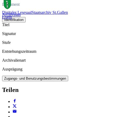
Dokument
Digitaler Lesesaal
Staatsarchiv St.Gallen
Archivplan
Login
Identifikation
Titel
Signatur
Stufe
Entstehungszeitraum
Archivalienart
Ausprägung
Zugangs- und Benutzungsbestimmungen
Teilen