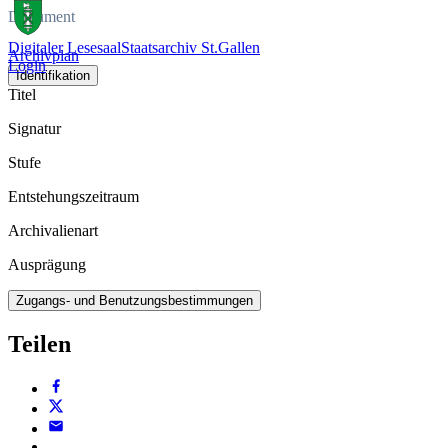
Dokument
Digitaler Lesesaal
Staatsarchiv St.Gallen
Archivplan
Login
Identifikation
Titel
Signatur
Stufe
Entstehungszeitraum
Archivalienart
Ausprägung
Zugangs- und Benutzungsbestimmungen
Teilen