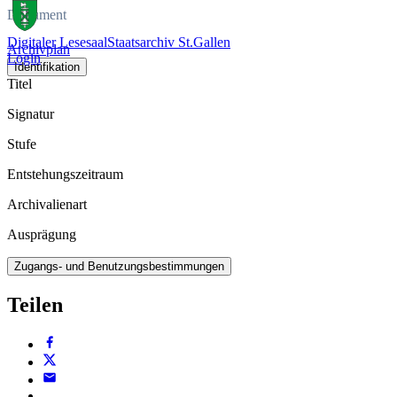
Dokument
Digitaler Lesesaal
Staatsarchiv St.Gallen
Archivplan
Login
Identifikation
Titel
Signatur
Stufe
Entstehungszeitraum
Archivalienart
Ausprägung
Zugangs- und Benutzungsbestimmungen
Teilen