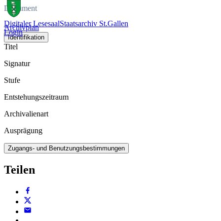
Dokument
Digitaler Lesesaal
Staatsarchiv St.Gallen
Archivplan
Login
Identifikation
Titel
Signatur
Stufe
Entstehungszeitraum
Archivalienart
Ausprägung
Zugangs- und Benutzungsbestimmungen
Teilen