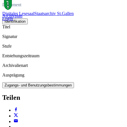
Dokument
Digitaler Lesesaal
Staatsarchiv St.Gallen
Archivplan
Login
Identifikation
Titel
Signatur
Stufe
Entstehungszeitraum
Archivalienart
Ausprägung
Zugangs- und Benutzungsbestimmungen
Teilen