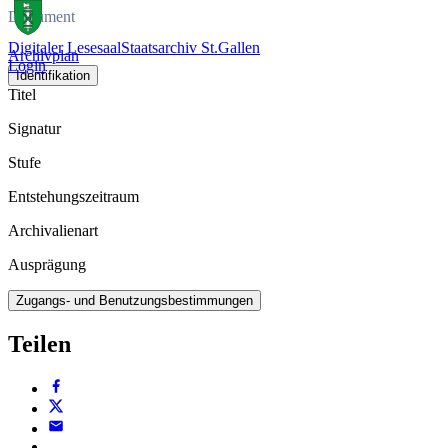
Dokument
Digitaler Lesesaal
Staatsarchiv St.Gallen
Archivplan
Login
Identifikation
Titel
Signatur
Stufe
Entstehungszeitraum
Archivalienart
Ausprägung
Zugangs- und Benutzungsbestimmungen
Teilen