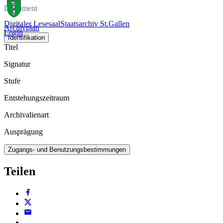
Dokument
Digitaler Lesesaal
Staatsarchiv St.Gallen
Archivplan
Login
Identifikation
Titel
Signatur
Stufe
Entstehungszeitraum
Archivalienart
Ausprägung
Zugangs- und Benutzungsbestimmungen
Teilen