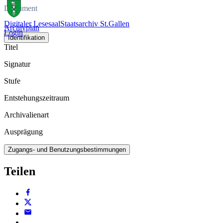
Dokument
Digitaler Lesesaal
Staatsarchiv St.Gallen
Archivplan
Login
Identifikation
Titel
Signatur
Stufe
Entstehungszeitraum
Archivalienart
Ausprägung
Zugangs- und Benutzungsbestimmungen
Teilen