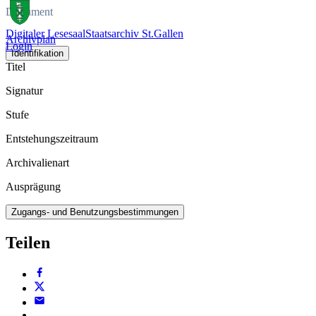
Dokument
Digitaler Lesesaal
Staatsarchiv St.Gallen
Archivplan
Login
Identifikation
Titel
Signatur
Stufe
Entstehungszeitraum
Archivalienart
Ausprägung
Zugangs- und Benutzungsbestimmungen
Teilen