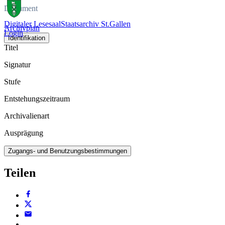
Dokument
Digitaler Lesesaal
Staatsarchiv St.Gallen
Archivplan
Login
Identifikation
Titel
Signatur
Stufe
Entstehungszeitraum
Archivalienart
Ausprägung
Zugangs- und Benutzungsbestimmungen
Teilen