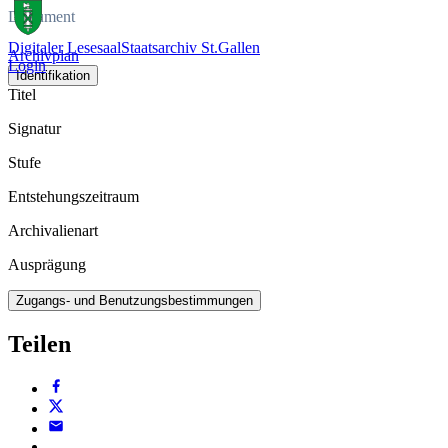
Dokument
Digitaler Lesesaal
Staatsarchiv St.Gallen
Archivplan
Login
Identifikation
Titel
Signatur
Stufe
Entstehungszeitraum
Archivalienart
Ausprägung
Zugangs- und Benutzungsbestimmungen
Teilen