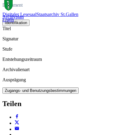
Dokument
Digitaler Lesesaal
Staatsarchiv St.Gallen
Archivplan
Login
Identifikation
Titel
Signatur
Stufe
Entstehungszeitraum
Archivalienart
Ausprägung
Zugangs- und Benutzungsbestimmungen
Teilen