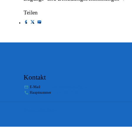
Teilen
Kontakt
E-Mail
info.staatsarchiv@sg.ch
Hauptnummer
+41 58 229 32 05
Impressum
Disclaimer