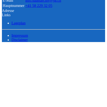
E-Mail
info.staatsarchiv@sg.ch
Hauptnummer
+41 58 229 32 05
Adresse
Links
Lageplan
Impressum
Disclaimer