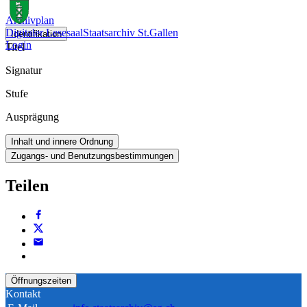
Archivplan
Digitaler Lesesaal
Staatsarchiv St.Gallen
Identifikation
Login
Titel
Signatur
Stufe
Ausprägung
Inhalt und innere Ordnung
Zugangs- und Benutzungsbestimmungen
Teilen
Öffnungszeiten
Kontakt