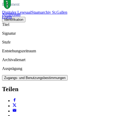
Dokument
Digitaler Lesesaal
Staatsarchiv St.Gallen
Archivplan
Login
Identifikation
Titel
Signatur
Stufe
Entstehungszeitraum
Archivalienart
Ausprägung
Zugangs- und Benutzungsbestimmungen
Teilen