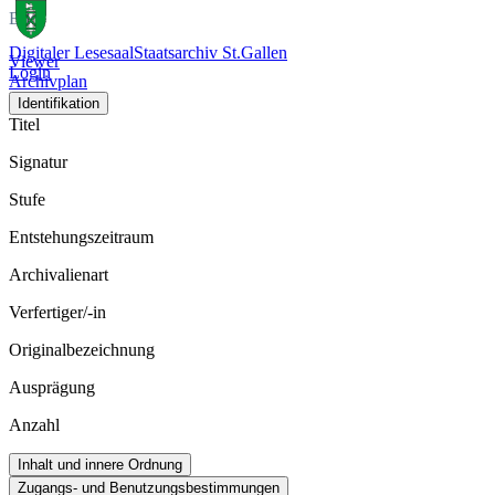
Bild
Digitaler Lesesaal
Staatsarchiv St.Gallen
Viewer
Login
Archivplan
Identifikation
Titel
Signatur
Stufe
Entstehungszeitraum
Archivalienart
Verfertiger/-in
Originalbezeichnung
Ausprägung
Anzahl
Inhalt und innere Ordnung
Zugangs- und Benutzungsbestimmungen