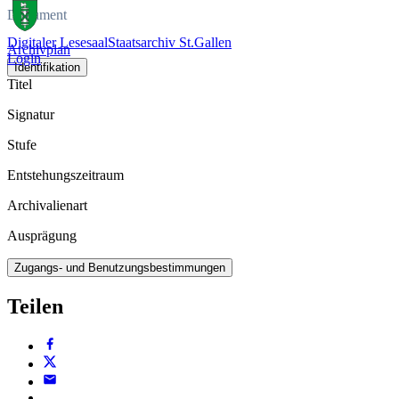
Dokument
Digitaler Lesesaal
Staatsarchiv St.Gallen
Archivplan
Login
Identifikation
Titel
Signatur
Stufe
Entstehungszeitraum
Archivalienart
Ausprägung
Zugangs- und Benutzungsbestimmungen
Teilen