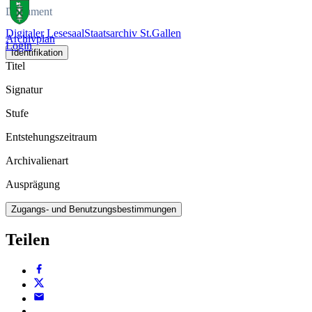
Dokument
Digitaler Lesesaal
Staatsarchiv St.Gallen
Archivplan
Login
Identifikation
Titel
Signatur
Stufe
Entstehungszeitraum
Archivalienart
Ausprägung
Zugangs- und Benutzungsbestimmungen
Teilen