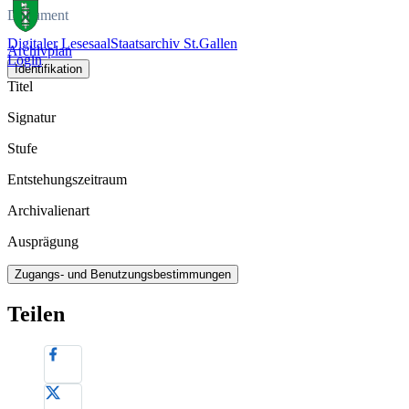
Dokument
Digitaler Lesesaal
Staatsarchiv St.Gallen
Archivplan
Login
Identifikation
Titel
Signatur
Stufe
Entstehungszeitraum
Archivalienart
Ausprägung
Zugangs- und Benutzungsbestimmungen
Teilen