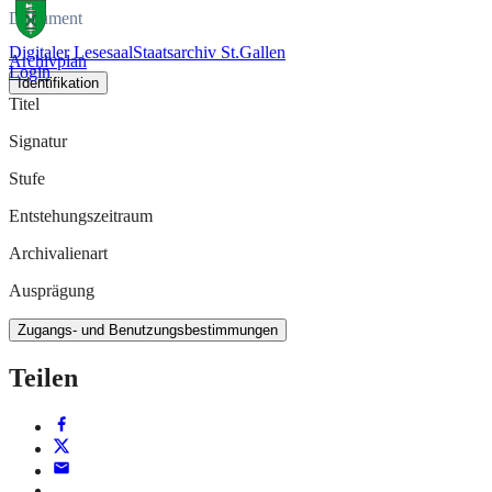
Dokument
Digitaler Lesesaal
Staatsarchiv St.Gallen
Archivplan
Login
Identifikation
Titel
Signatur
Stufe
Entstehungszeitraum
Archivalienart
Ausprägung
Zugangs- und Benutzungsbestimmungen
Teilen