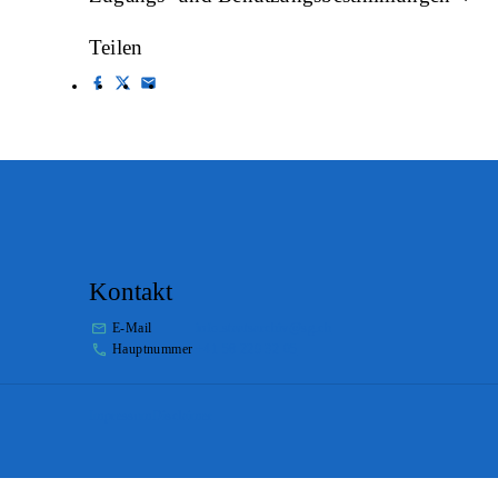
Teilen
Kontakt
E-Mail
info.staatsarchiv@sg.ch
Hauptnummer
+41 58 229 32 05
Impressum
Disclaimer