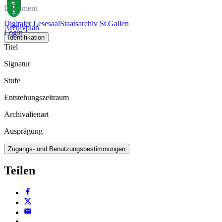
Dokument
Digitaler Lesesaal
Staatsarchiv St.Gallen
Archivplan
Login
Identifikation
Titel
Signatur
Stufe
Entstehungszeitraum
Archivalienart
Ausprägung
Zugangs- und Benutzungsbestimmungen
Teilen