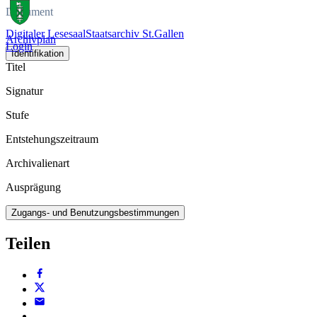
Dokument
Digitaler Lesesaal
Staatsarchiv St.Gallen
Archivplan
Login
Identifikation
Titel
Signatur
Stufe
Entstehungszeitraum
Archivalienart
Ausprägung
Zugangs- und Benutzungsbestimmungen
Teilen