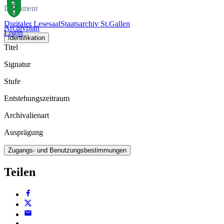
Dokument
Digitaler Lesesaal
Staatsarchiv St.Gallen
Archivplan
Login
Identifikation
Titel
Signatur
Stufe
Entstehungszeitraum
Archivalienart
Ausprägung
Zugangs- und Benutzungsbestimmungen
Teilen