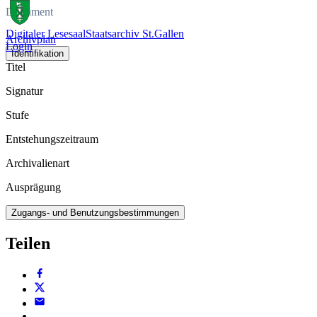
Dokument
Digitaler Lesesaal
Staatsarchiv St.Gallen
Archivplan
Login
Identifikation
Titel
Signatur
Stufe
Entstehungszeitraum
Archivalienart
Ausprägung
Zugangs- und Benutzungsbestimmungen
Teilen