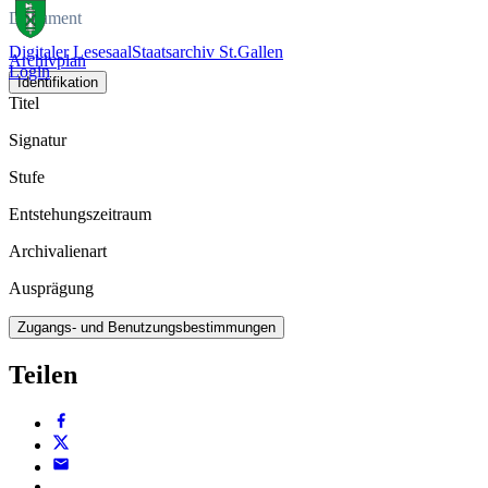
Dokument
Digitaler Lesesaal
Staatsarchiv St.Gallen
Archivplan
Login
Identifikation
Titel
Signatur
Stufe
Entstehungszeitraum
Archivalienart
Ausprägung
Zugangs- und Benutzungsbestimmungen
Teilen