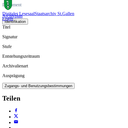
Dokument
Digitaler Lesesaal
Staatsarchiv St.Gallen
Archivplan
Login
Identifikation
Titel
Signatur
Stufe
Entstehungszeitraum
Archivalienart
Ausprägung
Zugangs- und Benutzungsbestimmungen
Teilen