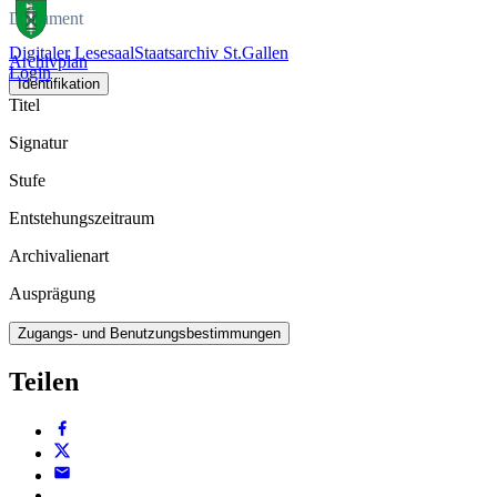
Dokument
Digitaler Lesesaal
Staatsarchiv St.Gallen
Archivplan
Login
Identifikation
Titel
Signatur
Stufe
Entstehungszeitraum
Archivalienart
Ausprägung
Zugangs- und Benutzungsbestimmungen
Teilen