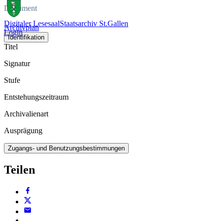
Dokument
Digitaler Lesesaal
Staatsarchiv St.Gallen
Archivplan
Login
Identifikation
Titel
Signatur
Stufe
Entstehungszeitraum
Archivalienart
Ausprägung
Zugangs- und Benutzungsbestimmungen
Teilen