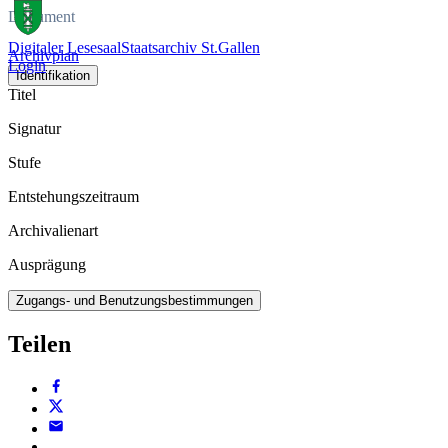
Dokument
Digitaler Lesesaal
Staatsarchiv St.Gallen
Archivplan
Login
Identifikation
Titel
Signatur
Stufe
Entstehungszeitraum
Archivalienart
Ausprägung
Zugangs- und Benutzungsbestimmungen
Teilen