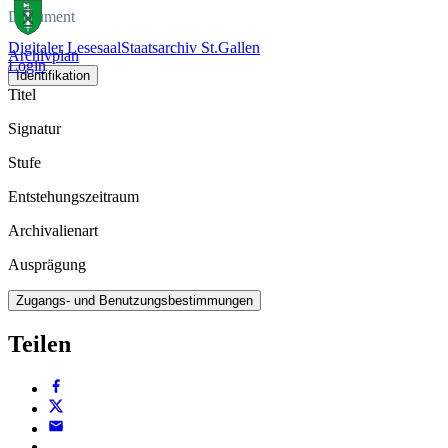
Dokument
Digitaler Lesesaal
Staatsarchiv St.Gallen
Archivplan
Login
Identifikation
Titel
Signatur
Stufe
Entstehungszeitraum
Archivalienart
Ausprägung
Zugangs- und Benutzungsbestimmungen
Teilen