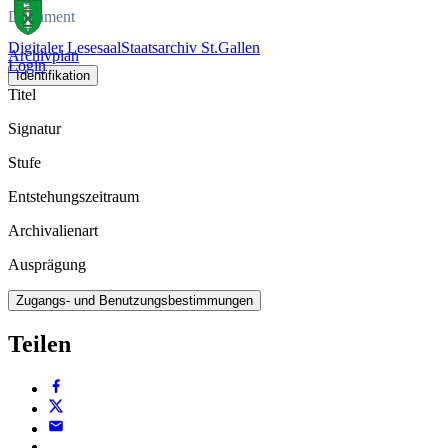
Dokument
Digitaler Lesesaal
Staatsarchiv St.Gallen
Archivplan
Login
Identifikation
Titel
Signatur
Stufe
Entstehungszeitraum
Archivalienart
Ausprägung
Zugangs- und Benutzungsbestimmungen
Teilen