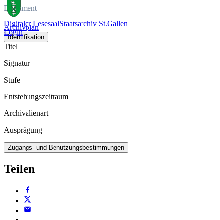
Dokument
Digitaler Lesesaal
Staatsarchiv St.Gallen
Archivplan
Login
Identifikation
Titel
Signatur
Stufe
Entstehungszeitraum
Archivalienart
Ausprägung
Zugangs- und Benutzungsbestimmungen
Teilen