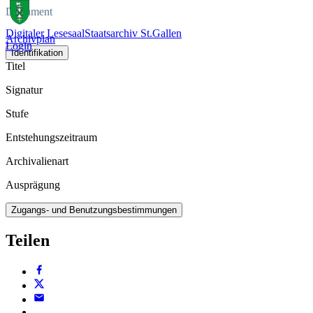
Dokument
Digitaler Lesesaal
Staatsarchiv St.Gallen
Archivplan
Login
Identifikation
Titel
Signatur
Stufe
Entstehungszeitraum
Archivalienart
Ausprägung
Zugangs- und Benutzungsbestimmungen
Teilen