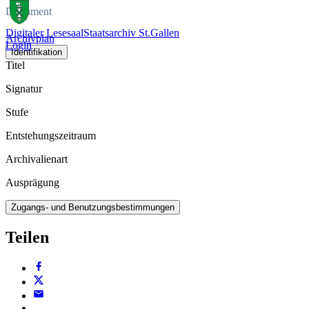
Dokument
Digitaler Lesesaal
Staatsarchiv St.Gallen
Archivplan
Login
Identifikation
Titel
Signatur
Stufe
Entstehungszeitraum
Archivalienart
Ausprägung
Zugangs- und Benutzungsbestimmungen
Teilen